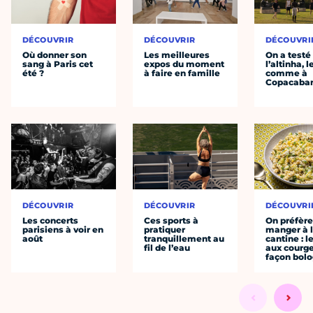
DÉCOUVRIR
DÉCOUVRIR
DÉCOUVRI
Où donner son
Les meilleures
On a testé
sang à Paris cet
expos du moment
l’altinha, l
été ?
à faire en famille
comme à
Copacaba
DÉCOUVRIR
DÉCOUVRIR
DÉCOUVRI
Les concerts
Ces sports à
On préfèr
parisiens à voir en
pratiquer
manger à 
août
tranquillement au
cantine : l
fil de l’eau
aux courge
façon bol