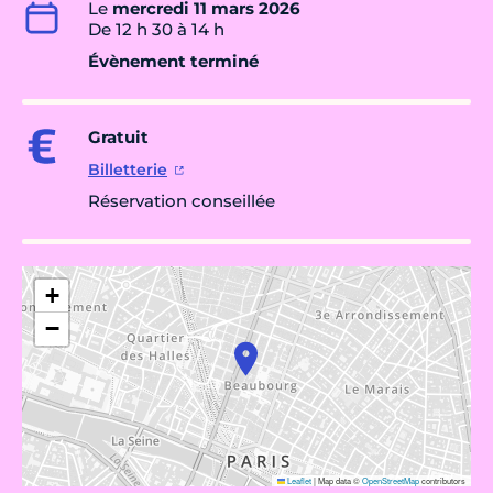
Le
mercredi 11 mars 2026
De 12 h 30 à 14 h
Évènement terminé
Gratuit
Billetterie
Réservation conseillée
+
−
Leaflet
|
Map data ©
OpenStreetMap
contributors