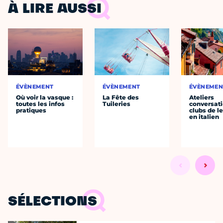
À LIRE AUSSI
ÉVÈNEMENT
ÉVÈNEMENT
ÉVÈNEMEN
Où voir la vasque :
La Fête des
Ateliers
toutes les infos
Tuileries
conversati
pratiques
clubs de l
en italien
SÉLECTIONS