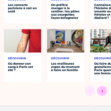
Les concerts
On préfère
Connaisse
parisiens à voir en
manger à la
l’histoire 
août
cantine : les pâtes
amants ma
aux courgettes
Héloïse et
façon bolognaise
Abélard ?
DÉCOUVRIR
DÉCOUVRIR
DÉCOUVRI
Où donner son
Les meilleures
Où faire d
sang à Paris cet
expos du moment
gratuitem
été ?
à faire en famille
Paris quan
une femm