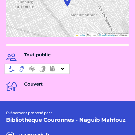
Leaflet
|
Map data ©
OpenStreetMap
contributors
Tout public
Couvert
Évènement proposé par :
Bibliothèque Couronnes - Naguib Mahfouz
www.paris.fr