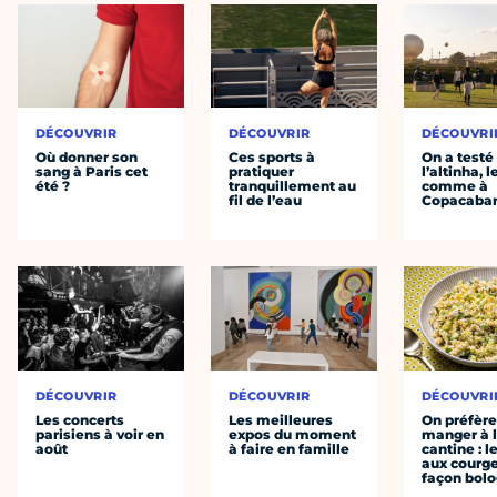
DÉCOUVRIR
DÉCOUVRIR
DÉCOUVRI
Où donner son
Ces sports à
On a testé
sang à Paris cet
pratiquer
l’altinha, l
été ?
tranquillement au
comme à
fil de l’eau
Copacaba
DÉCOUVRIR
DÉCOUVRIR
DÉCOUVRI
Les concerts
Les meilleures
On préfèr
parisiens à voir en
expos du moment
manger à 
août
à faire en famille
cantine : l
aux courge
façon bol