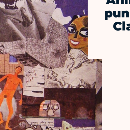
Ani
pun
Cl