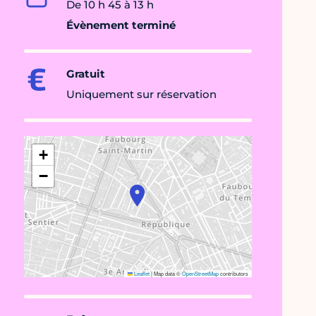
De 10 h 45 à 13 h
Évènement terminé
Gratuit
Uniquement sur réservation
+
−
Leaflet
|
Map data ©
OpenStreetMap
contributors