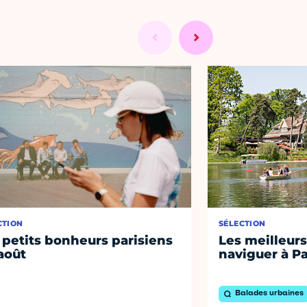
CTION
SÉLECTION
 petits bonheurs parisiens
Les meilleurs
août
naviguer à Pa
Balades urbaines