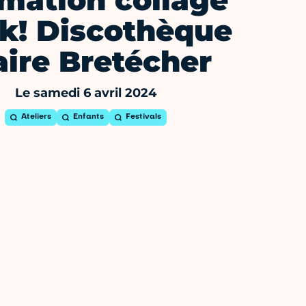
mation collage
k! Discothèque
aire Bretécher
Le samedi 6 avril 2024
Ateliers
Enfants
Festivals