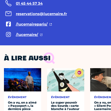
01 45 44 57 34
reservations@lucernaire.fr
/lucernaireparis/
/lucernaire/
À LIRE AUSSI
ÉVÈNEMENT
ÉVÈNEMENT
ÉVÈNEMEN
On a vu, on a aimé
Le super pouvoir
On a vu, o
« Passeport », la
des Sourds : carte
« Silent Po
dernière pièce
blanche à l'auteur
Lucernair