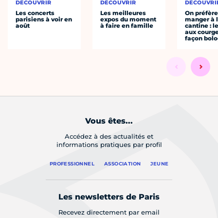
DÉCOUVRIR
DÉCOUVRIR
DÉCOUVRI
Les concerts
Les meilleures
On préfèr
parisiens à voir en
expos du moment
manger à 
août
à faire en famille
cantine : l
aux courge
façon bol
Vous êtes...
Accédez à des actualités et
informations pratiques par profil
PROFESSIONNEL
ASSOCIATION
JEUNE
Les newsletters de Paris
Recevez directement par email