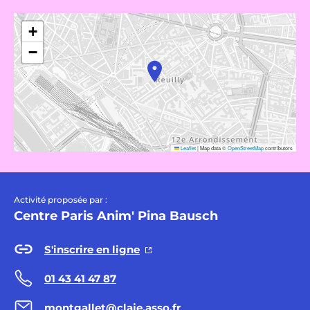
+
−
Leaflet
|
Map data ©
OpenStreetMap
contributors
Activité proposée par :
Centre Paris Anim' Pina Bausch
S'inscrire en ligne
01 43 41 47 87
montgallet@claje.asso.fr