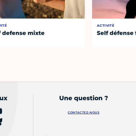
VITÉ
ACTIVITÉ
f defense mixte
Self défens
aux
Une question ?
CONTACTEZ-NOUS