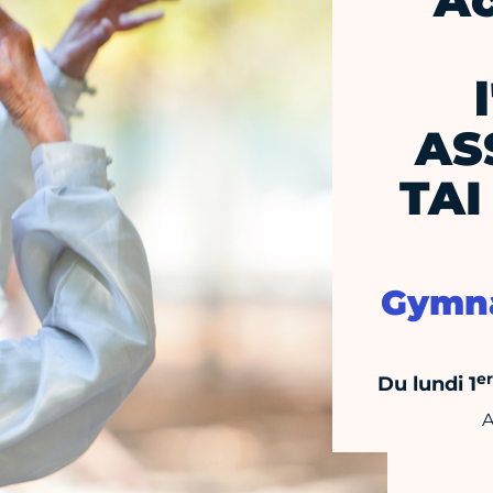
Ac
AS
TAI
Gymna
er
Du lundi 1
A