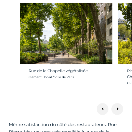
Rue de la Chapelle végétalisée.
Pi
Ch
Crédit photo :
Clément Dorval / Ville de Paris
Cré
Gui
Même satisfaction du côté des restaurateurs. Rue
Pierre-Mauroy, une voie parallèle à la rue de la