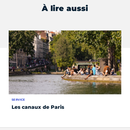
À lire aussi
SERVICE
SE
Les canaux de Paris
Pl
Pa