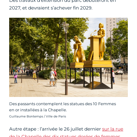
Des travaux d’extension du parc débuteront en
2027, et devraient s’achever fin 2029.
Des passants contemplent les statues des 10 Femmes
en or installées à la Chapelle.
Crédit photo :
Guillaume Bontemps / Ville de Paris
Autre étape : l’arrivée le 26 juillet dernier
sur la rue
de la Chapelle des dix statues dorées de femmes