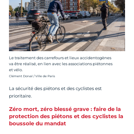
Le traitement des carrefours et lieux accidentogènes
va être réalisé, en lien avec les associations piétonnes
et vélo.
Crédit photo :
Clément Dorval / Ville de Paris
La sécurité des piétons et des cyclistes est
prioritaire.
Zéro mort, zéro blessé grave : faire de la
protection des piétons et des cyclistes la
boussole du mandat