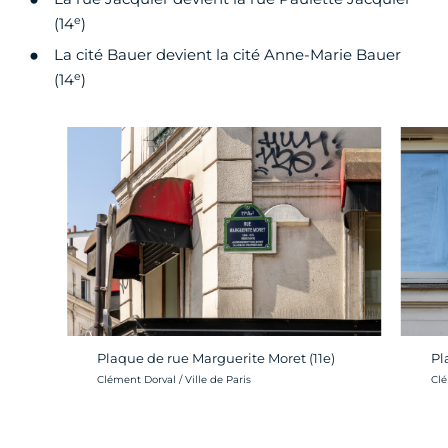
e
(14
)
La cité Bauer devient la cité Anne-Marie Bauer
e
(14
)
Plaque de rue Marguerite Moret (11e)
Pl
Crédit photo :
Cré
Clément Dorval / Ville de Paris
Clé