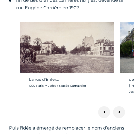
la rue des Grandes Carrières (18
) est devenue la
rue Eugène Carrière en 1907.
de
La rue d'Enfer…
(1
Crédit photo :
CC0 Paris Musées / Musée Carnavalet
Cré
Jos
Puis l'idée a émergé de remplacer le nom d’anciens