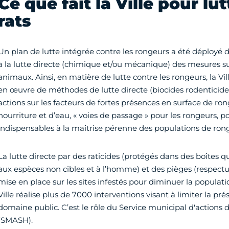
Ce que fait la Ville pour lu
rats
Un plan de lutte intégrée contre les rongeurs a été déployé dè
à la lutte directe (chimique et/ou mécanique) des mesures s
animaux. Ainsi, en matière de lutte contre les rongeurs, la Vil
en œuvre de méthodes de lutte directe (biocides rodenticide
actions sur les facteurs de fortes présences en surface de ron
nourriture et d’eau, « voies de passage » pour les rongeurs, po
indispensables à la maîtrise pérenne des populations de ron
La lutte directe par des raticides (protégés dans des boîtes q
aux espèces non cibles et à l’homme) et des pièges (respect
mise en place sur les sites infestés pour diminuer la populat
Ville réalise plus de 7000 interventions visant à limiter la pr
domaine public. C’est le rôle du Service municipal d'actions d
(SMASH).