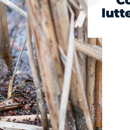
C
lutt