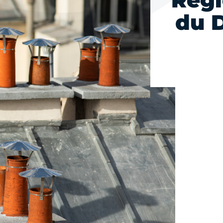
Règl
du 