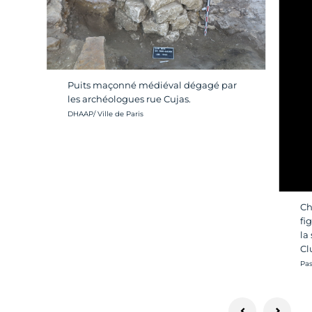
Puits maçonné médiéval dégagé par
les archéologues rue Cujas.
Crédit photo :
DHAAP/ Ville de Paris
Ch
fi
la
Cl
Cré
Pas