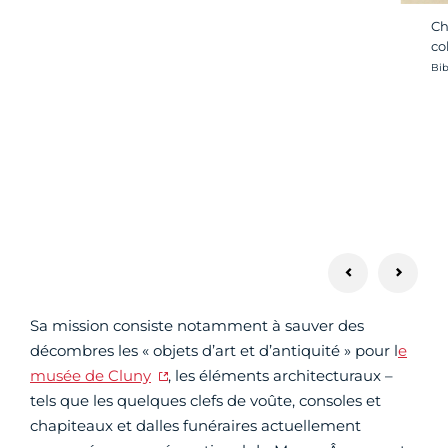
Ch
co
Cré
Bib
Sa mission consiste notamment à sauver des
décombres les « objets d’art et d’antiquité » pour l
e
musée de Cluny
, les éléments architecturaux –
tels que les quelques clefs de voûte, consoles et
chapiteaux et dalles funéraires actuellement