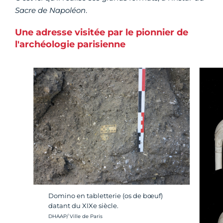
Sacre de Napoléon
.
Une adresse visitée par le pionnier de
l'archéologie parisienne
Domino en tabletterie (os de bœuf)
datant du XIXe siècle.
Crédit photo :
DHAAP/ Ville de Paris