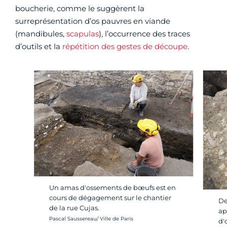
boucherie, comme le suggèrent la
surreprésentation d’os pauvres en viande
(mandibules,
scapulas
), l’occurrence des traces
d’outils et la
répétition des gestes de découpe
.
Un amas d'ossements de bœufs est en
cours de dégagement sur le chantier
De
de la rue Cujas.
ap
Crédit photo :
Pascal Saussereau/ Ville de Paris
d'