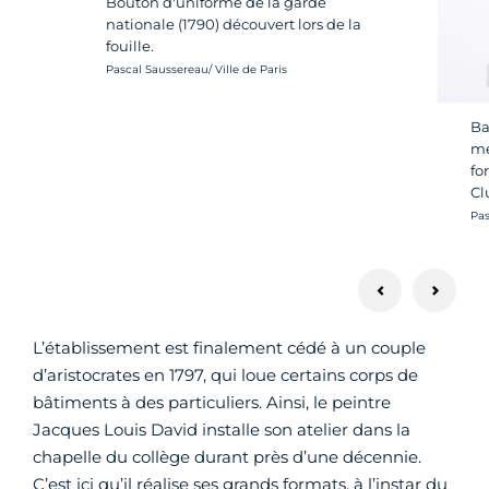
Bouton d'uniforme de la garde
nationale (1790) découvert lors de la
fouille.
Crédit photo :
Pascal Saussereau/ Ville de Paris
Ba
mé
fo
Cl
Cré
Pas
L’établissement est finalement cédé à un couple
d’aristocrates en 1797, qui loue certains corps de
bâtiments à des particuliers. Ainsi, le peintre
Jacques Louis David installe son atelier dans la
chapelle du collège durant près d’une décennie.
C’est ici qu’il réalise ses grands formats, à l’instar du