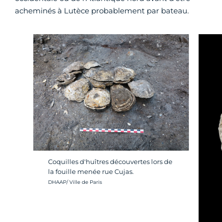
acheminés à Lutèce probablement par bateau.
Coquilles d'huîtres découvertes lors de
la fouille menée rue Cujas.
Crédit photo :
DHAAP/ Ville de Paris