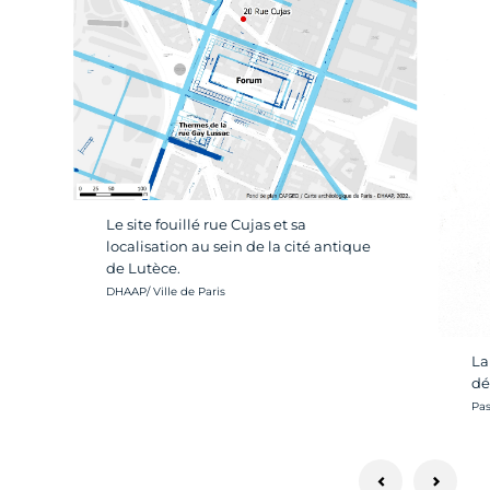
Le site fouillé rue Cujas et sa
localisation au sein de la cité antique
de Lutèce.
Crédit photo :
DHAAP/ Ville de Paris
La
dé
Cré
Pas