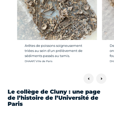
Arêtes de poissons soigneusement
De
triées au sein d'un prélèvement de
on
sédiments passés au tamis.
fou
Crédit photo :
Cré
DHAAP/ Ville de Paris
DHA
Le collège de Cluny : une page
de l’histoire de l’Université de
Paris