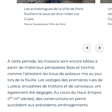
Un
Les archéologues de la Ville de Paris
ob
fouillent le sous-sol d'un hôtel rue
Cu
Cujas.
Cré
Crédit photo :
DHA
Pascal Saussereau/ Ville de Paris
À cette période, les maisons sont encore bâties à
partir de matériaux périssables (bois et torchis)
comme l’attestent les trous de poteaux mis au jour
lors de la fouille. Les vestiges des premières rues de
Lutèce, encadrées de trottoirs et de caniveaux, ont
également été dégagés. Au cours du Haut-Empire
er
e
(I
-III
siècles), des constructions en pierre
succèdent aux précédents aménagements.