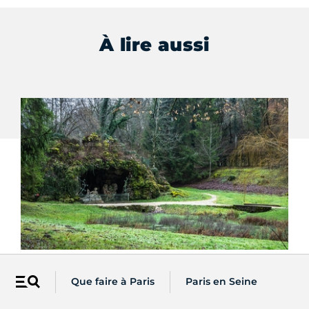
À lire aussi
LE SAVIEZ-VOUS ?
SE
Source-Seine : un petit bout de Paris se
Le
Que faire à Paris
Paris en Seine
Menu
cache en Côte-d’Or…