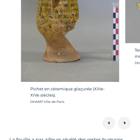
Te
mi
Cré
DHA
Pichet en céramique glaçurée (XIIIe-
XIVe siècles).
Crédit photo :
DHAAP/ Ville de Paris
La fouille a par ailleurs révélé des restes humains