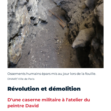
Ossements humains épars mis au jour lors de la fouille.
Crédit photo :
DHAAP/ Ville de Paris
Révolution et démolition
D'une caserne militaire à l'atelier du
peintre David