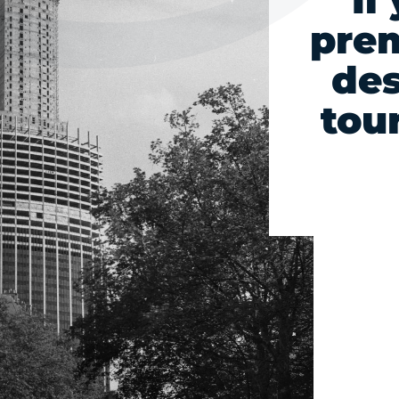
Il
pre
des
tou