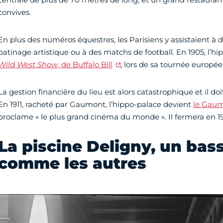
convives.
En plus des numéros équestres, les Parisiens y assistaient à d
patinage artistique ou à des matchs de football. En 1905, l’
Wild West Show
, de Buffalo Bill
, lors de sa tournée europé
La gestion financière du lieu est alors catastrophique et il do
En 1911, racheté par Gaumont, l’hippo-palace devient
le Gaum
proclame « le plus grand cinéma du monde ». Il fermera en 19
La piscine Deligny, un bas
comme les autres