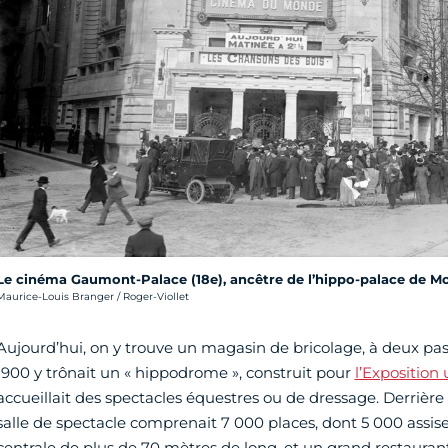
Le cinéma Gaumont-Palace (18e), ancêtre de l’hippo-palace de Mon
rédit photo :
Maurice-Louis Branger / Roger-Viollet
Aujourd’hui, on y trouve un magasin de bricolage, à deux pas 
1900 y trônait un « hippodrome », construit pour
l’Exposition 
accueillait des spectacles équestres ou de dressage. Derrière
salle de spectacle comprenait 7 000 places, dont 5 000 assise
centrale de plus de 70 mètres de long, et un grand restauran