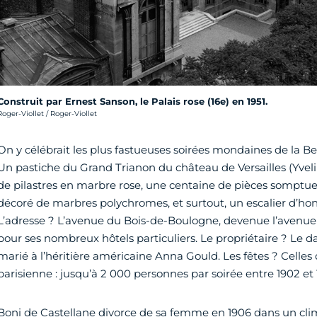
Construit par Ernest Sanson, le Palais rose (16e) en 1951.
rédit photo :
Roger-Viollet / Roger-Viollet
On y célébrait les plus fastueuses soirées mondaines de la B
Un pastiche du Grand Trianon du château de Versailles (Yveli
de pilastres en marbre rose, une centaine de pièces somptue
décoré de marbres polychromes, et surtout, un escalier d’
L’adresse ? L’avenue du Bois-de-Boulogne, devenue l’avenue
pour ses nombreux hôtels particuliers. Le propriétaire ? Le 
marié à l’héritière américaine Anna Gould. Les fêtes ? Celles 
parisienne : jusqu’à 2 000 personnes par soirée entre 1902 et 
Boni de Castellane divorce de sa femme en 1906 dans un clim