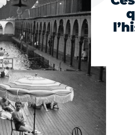
Ces
q
l’h