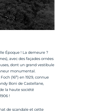
elle Époque ! La demeure ?
nes), avec des façades ornées
uses, dont un grand vestibule
honneur monumental.
e
 Foch (16
) en 1929, connue
dandy
Boni de Castellane
,
de la haute société
1906 !
at de scandale et cette