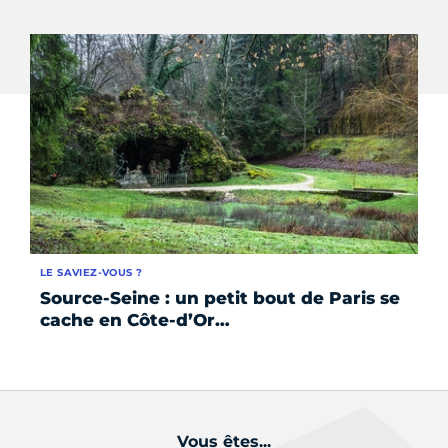
LE SAVIEZ-VOUS ?
SE
Source-Seine : un petit bout de Paris se
Le
cache en Côte-d’Or…
Vous êtes...