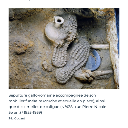
Sépulture gallo-romaine accompagnée de son
mobilier funéraire (cruche et écuelle en place), ainsi
que de semelles de caligae (N°438 : rue Pierre Nicole
5e arr.) / 1955-1959)
Crédit photo :
J-L. Godard