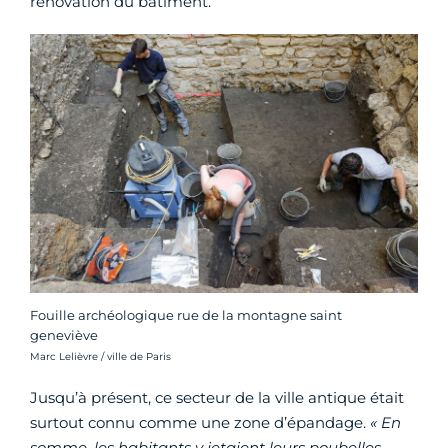
rénovation du bâtiment.
Fouille archéologique rue de la montagne saint
geneviève
Crédit photo :
Marc Lelièvre / ville de Paris
Jusqu’à présent, ce secteur de la ville antique était
surtout connu comme une zone d’épandage.
« En
somme, les habitants y jetaient leurs poubelles.