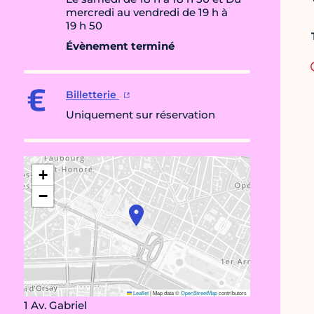
mercredi au vendredi de 19 h à
19 h 50
Évènement terminé
Billetterie
Uniquement sur réservation
+
−
Leaflet
|
Map data ©
OpenStreetMap
contributors
1 Av. Gabriel