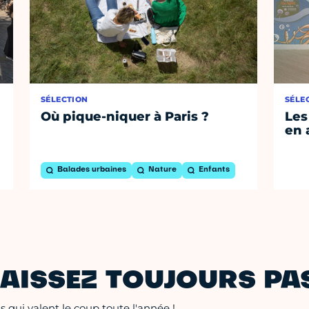
SÉLECTION
SÉLE
Où pique-niquer à Paris ?
Les
en 
Balades urbaines
Nature
Enfants
AISSEZ TOUJOURS PAS
 qui valent le coup toute l'année !