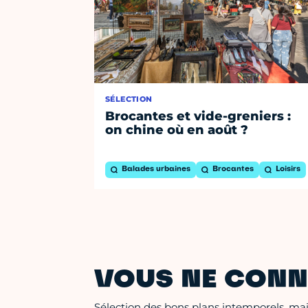
SÉLECTION
Brocantes et vide-greniers :
on chine où en août ?
Balades urbaines
Brocantes
Loisirs
VOUS NE CONN
Sélection des bons plans intemporels, mais