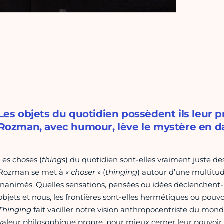
Les objets du quotidien possèdent ils leur p
Rozman, avec humour, lève le mystère en d
Les choses (
things
) du quotidien sont-elles vraiment juste d
Rozman se met à «
choser
» (
thinging
) autour d’une multitu
inanimés. Quelles sensations, pensées ou idées déclenchent-il
objets et nous, les frontières sont-elles hermétiques ou pou
Thinging
fait vaciller notre vision anthropocentriste du mond
valeur philosophique propre, pour mieux cerner leur pouvoir s