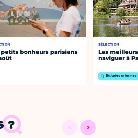
CTION
SÉLECTION
 petits bonheurs parisiens
Les meilleurs
août
naviguer à Pa
Balades urbaines
 ?