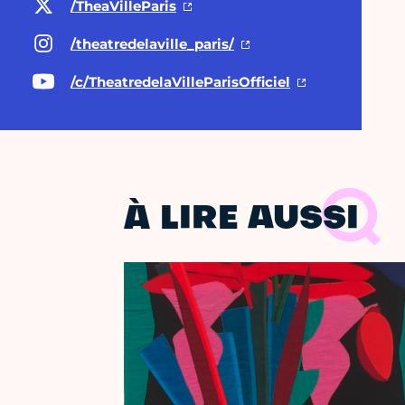
/TheaVilleParis
/theatredelaville_paris/
/c/TheatredelaVilleParisOfficiel
À LIRE AUSSI