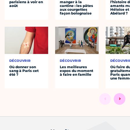
parisiens à voir en
manger à la
l’histoire 
août
cantine : les pâtes
amants ma
aux courgettes
Héloïse et
façon bolognaise
Abélard ?
DÉCOUVRIR
DÉCOUVRIR
DÉCOUVRI
Où donner son
Les meilleures
Où faire d
sang à Paris cet
expos du moment
gratuitem
été ?
à faire en famille
Paris quan
une femm