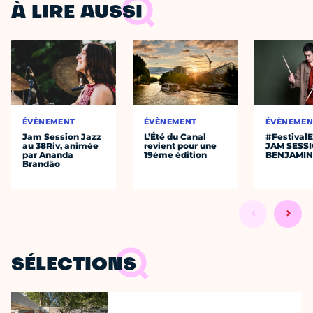
À LIRE AUSSI
ÉVÈNEMENT
ÉVÈNEMENT
ÉVÈNEMEN
Jam Session Jazz
L’Été du Canal
#Festival
au 38Riv, animée
revient pour une
JAM SESS
par Ananda
19ème édition
BENJAMIN
Brandão
SÉLECTIONS