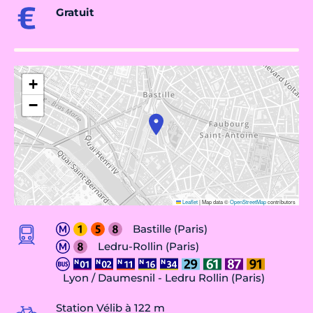
Gratuit
+
−
Leaflet
|
Map data ©
OpenStreetMap
contributors
Bastille (Paris)
Ledru-Rollin (Paris)
Lyon / Daumesnil - Ledru Rollin (Paris)
Station Vélib à 122 m