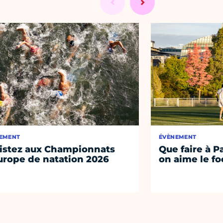
EMENT
ÉVÈNEMENT
istez aux Championnats
Que faire à P
urope de natation 2026
on aime le fo