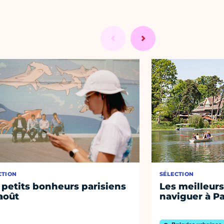
CTION
SÉLECTION
 petits bonheurs parisiens
Les meilleurs
août
naviguer à Pa