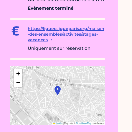
Évènement terminé
https://ligueo.ligueparis.org/maison
-des-ensembles/activites/stages-
vacances
Uniquement sur réservation
+
−
Leaflet
|
Map data ©
OpenStreetMap
contributors