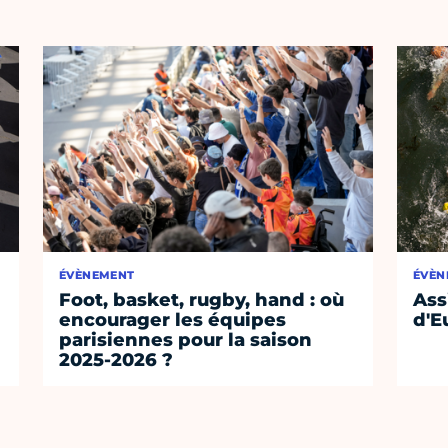
ÉVÈNEMENT
ÉVÈN
Foot, basket, rugby, hand : où
Ass
encourager les équipes
d'E
parisiennes pour la saison
2025-2026 ?