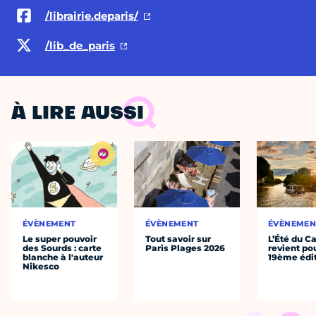
/librairie.deparis/
/lib_de_paris
À LIRE AUSSI
ÉVÈNEMENT
ÉVÈNEMENT
ÉVÈNEMEN
Le super pouvoir
Tout savoir sur
L’Été du C
des Sourds : carte
Paris Plages 2026
revient po
blanche à l'auteur
19ème édi
Nikesco