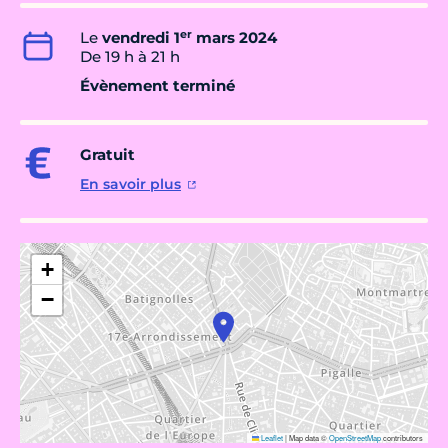
er
Le
vendredi 1
mars 2024
De 19 h à 21 h
Évènement terminé
Gratuit
En savoir plus
+
−
Leaflet
|
Map data ©
OpenStreetMap
contributors