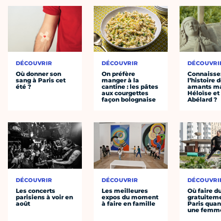
DÉCOUVRIR
DÉCOUVRIR
DÉCOUVRI
Où donner son
On préfère
Connaisse
sang à Paris cet
manger à la
l’histoire 
été ?
cantine : les pâtes
amants ma
aux courgettes
Héloïse et
façon bolognaise
Abélard ?
DÉCOUVRIR
DÉCOUVRIR
DÉCOUVRI
Les concerts
Les meilleures
Où faire d
parisiens à voir en
expos du moment
gratuitem
août
à faire en famille
Paris quan
une femm