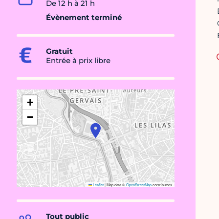
De 12 h à 21 h
Évènement terminé
Gratuit
Entrée à prix libre
+
−
Leaflet
|
Map data ©
OpenStreetMap
contributors
Tout public