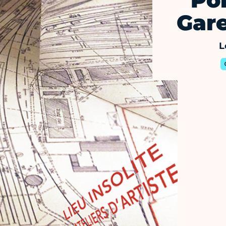
Por
Gar
L