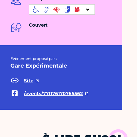
Couvert
Évènement proposé par :
Gare Expérimentale
Site
/events/771176170765562