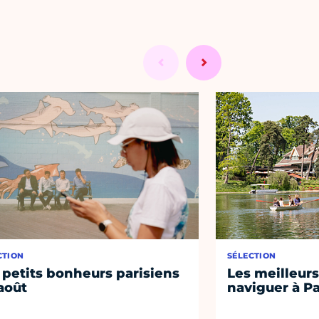
CTION
SÉLECTION
 petits bonheurs parisiens
Les meilleurs
août
naviguer à Pa