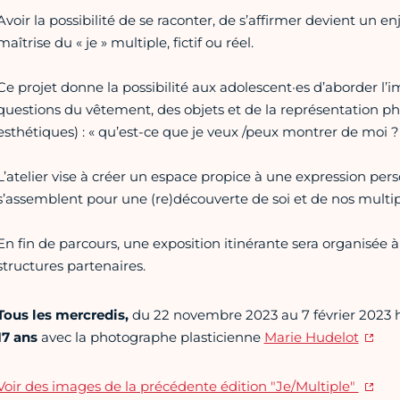
Avoir la possibilité de se raconter, de s’affirmer devient un e
maîtrise du « je » multiple, fictif ou réel.
Ce projet donne la possibilité aux adolescent·es d’aborder l’ima
questions du vêtement, des objets et de la représentation ph
esthétiques) : « qu’est-ce que je veux /peux montrer de moi ?
L’atelier vise à créer un espace propice à une expression person
s’assemblent pour une (re)découverte de soi et de nos multip
En fin de parcours, une exposition itinérante sera organisée à
structures partenaires.
Tous les mercredis,
du 22 novembre 2023 au 7 février 2023
17 ans
avec la photographe plasticienne
Marie Hudelot
Voir des images de la précédente édition "Je/Multiple"