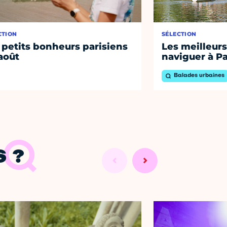
CTION
SÉLECTION
 petits bonheurs parisiens
Les meilleurs
août
naviguer à Pa
Balades urbaines
 ?