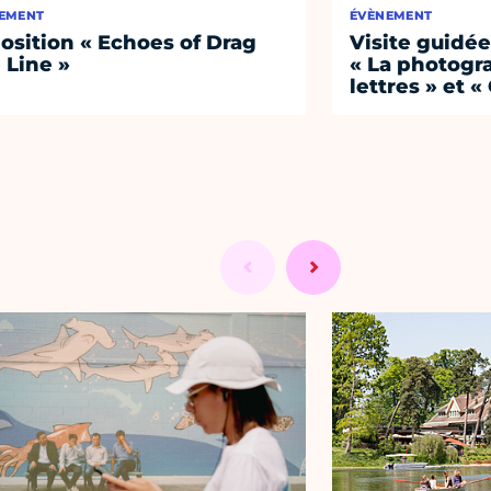
EMENT
ÉVÈNEMENT
osition « Echoes of Drag
Visite guidée
 Line »
« La photogr
lettres » et «