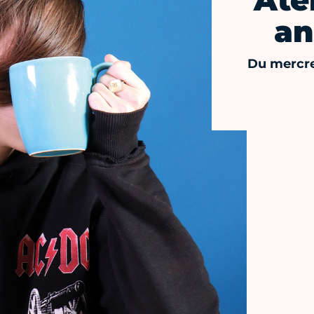
Atel
an
Du mercre