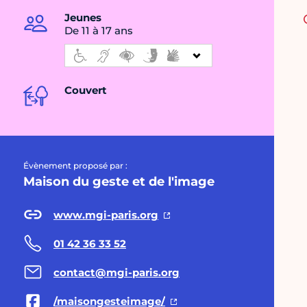
Jeunes
De 11 à 17 ans
Couvert
Évènement proposé par :
Maison du geste et de l'image
www.mgi-paris.org
01 42 36 33 52
contact@mgi-paris.org
/maisongesteimage/