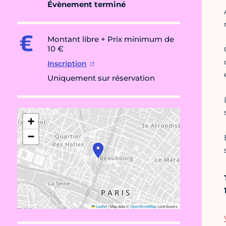
Évènement terminé
Montant libre + Prix minimum de
10 €
Inscription
Uniquement sur réservation
+
−
Leaflet
|
Map data ©
OpenStreetMap
contributors