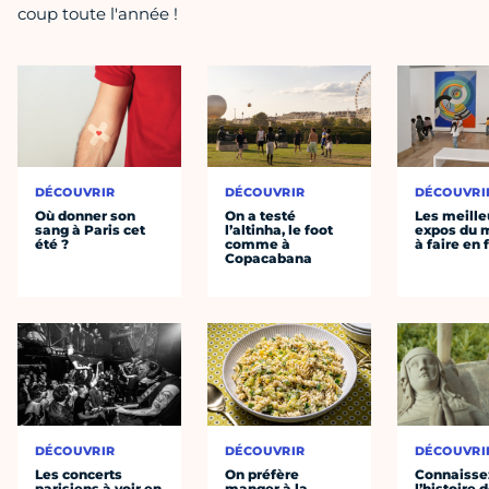
coup toute l'année !
DÉCOUVRIR
DÉCOUVRIR
DÉCOUVRI
Où donner son
On a testé
Les meille
sang à Paris cet
l’altinha, le foot
expos du
été ?
comme à
à faire en 
Copacabana
DÉCOUVRIR
DÉCOUVRIR
DÉCOUVRI
Les concerts
On préfère
Connaisse
parisiens à voir en
manger à la
l’histoire 