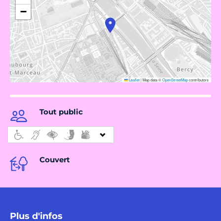
−
Leaflet
|
Map data ©
OpenStreetMap
contributors
Tout public
Couvert
Plus d'infos