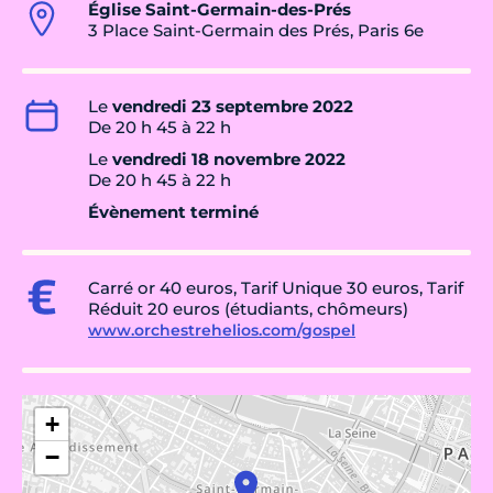
Église Saint-Germain-des-Prés
3 Place Saint-Germain des Prés, Paris 6e
Le
vendredi 23 septembre 2022
De 20 h 45 à 22 h
Le
vendredi 18 novembre 2022
De 20 h 45 à 22 h
Évènement terminé
Carré or 40 euros, Tarif Unique 30 euros, Tarif
Réduit 20 euros (étudiants, chômeurs)
www.orchestrehelios.com/gospel
+
−