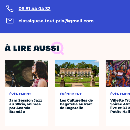
06 81 44 04 32
classique.a.tout.prix@gmail.com
À LIRE AUSSI
ÉVÈNEMENT
ÉVÈNEMENT
ÉVÈNEMEN
Jam Session Jazz
Les Culturelles de
Villette Tr
au 38Riv, animée
Bagatelle au Parc
Soirée Afr
par Ananda
de Bagatelle
live et DJ 
Brandão
Petite Hal