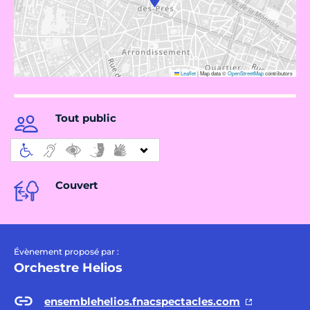
Leaflet
|
Map data ©
OpenStreetMap
contributors
Tout public
Couvert
Évènement proposé par :
Orchestre Helios
ensemblehelios.fnacspectacles.com