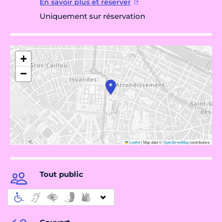
En savoir plus et réserver
Uniquement sur réservation
+
−
Leaflet
|
Map data ©
OpenStreetMap
contributors
Tout public