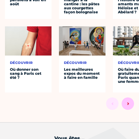
août
cantine : les pâtes
amants ma
aux courgettes
Héloïse et
façon bolognaise
Abélard ?
DÉCOUVRIR
DÉCOUVRIR
DÉCOUVRI
Où donner son
Les meilleures
Où faire d
sang à Paris cet
expos du moment
gratuitem
été ?
à faire en famille
Paris quan
une femm
Vous êtes...