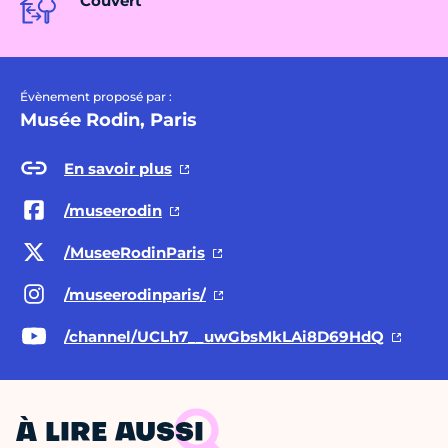
Couvert
Évènement proposé par :
Musée Rodin, Paris
En savoir plus
/museerodin
/MuseeRodinParis
/museerodinparis/
/channel/UCLh7__uwGbsMkLAi8D69HdQ
À LIRE AUSSI