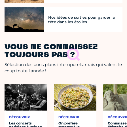
Nos idées de sorties pour garder la
tête dans les étoiles
VOUS NE CONNAISSEZ
TOUJOURS PAS ?
Sélection des bons plans intemporels, mais qui valent le
coup toute l'année !
DÉCOUVRIR
DÉCOUVRIR
DÉCOUVRI
Les concerts
On préfère
Connaisse
parisiens à voir en
manger à la
l’histoire 