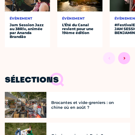
ÉVÈNEMENT
ÉVÈNEMENT
ÉVÈNEMEN
Jam Session Jazz
L’Été du Canal
#Festival
au 38Riv, animée
revient pour une
JAM SESS
par Ananda
19ème édition
BENJAMIN
Brandão
SÉLECTIONS
Brocantes et vide-greniers : on
chine où en août ?