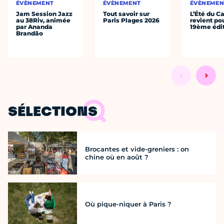
ÉVÈNEMENT
ÉVÈNEMENT
ÉVÈNEMEN
Jam Session Jazz
Tout savoir sur
L’Été du C
au 38Riv, animée
Paris Plages 2026
revient po
par Ananda
19ème édi
Brandão
SÉLECTIONS
Brocantes et vide-greniers : on
chine où en août ?
Où pique-niquer à Paris ?