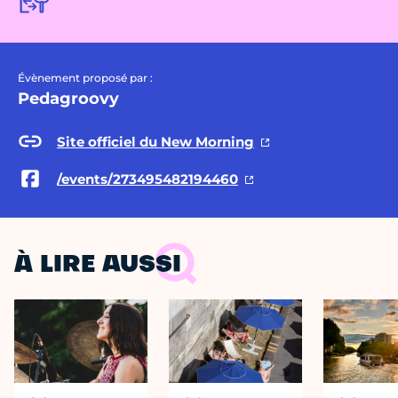
Évènement proposé par :
Pedagroovy
Site officiel du New Morning
/events/273495482194460
À LIRE AUSSI