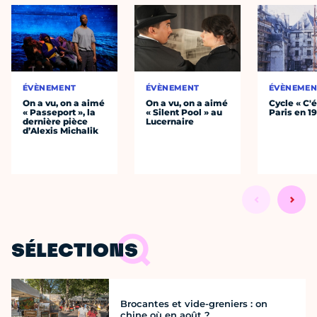
ÉVÈNEMENT
ÉVÈNEMENT
ÉVÈNEMEN
On a vu, on a aimé
On a vu, on a aimé
Cycle « C'é
« Passeport », la
« Silent Pool » au
Paris en 1
dernière pièce
Lucernaire
d’Alexis Michalik
SÉLECTIONS
Brocantes et vide-greniers : on
chine où en août ?