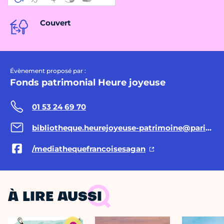
Couvert
Évènement proposé par :
Fonds patrimonial Heure joyeuse
01 53 24 69 70
bibliotheque.heurejoyeuse-patrimoine@paris.fr
/mediathequefrancoisesagan
À LIRE AUSSI