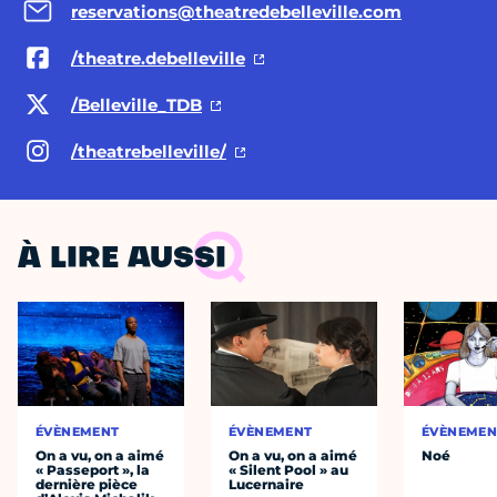
reservations@theatredebelleville.com
/theatre.debelleville
/Belleville_TDB
/theatrebelleville/
À LIRE AUSSI
ÉVÈNEMENT
ÉVÈNEMENT
ÉVÈNEMEN
On a vu, on a aimé
On a vu, on a aimé
Noé
« Passeport », la
« Silent Pool » au
dernière pièce
Lucernaire