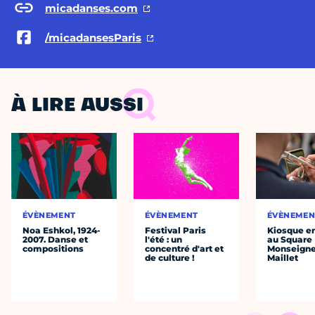
micadanses.com
/micadansesParis
À LIRE AUSSI
ÉVÈNEMENT
ÉVÈNEMENT
ÉVÈNEMEN
Noa Eshkol, 1924-
Festival Paris
Kiosque en
2007. Danse et
l'été : un
au Square
compositions
concentré d'art et
Monseigne
de culture !
Maillet