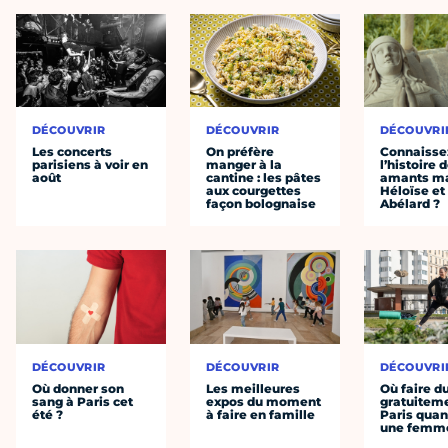
DÉCOUVRIR
DÉCOUVRIR
DÉCOUVRI
Les concerts
On préfère
Connaisse
parisiens à voir en
manger à la
l’histoire 
août
cantine : les pâtes
amants ma
aux courgettes
Héloïse et
façon bolognaise
Abélard ?
DÉCOUVRIR
DÉCOUVRIR
DÉCOUVRI
Où donner son
Les meilleures
Où faire d
sang à Paris cet
expos du moment
gratuitem
été ?
à faire en famille
Paris quan
une femm