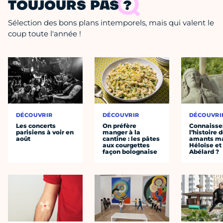
TOUJOURS PAS ?
Sélection des bons plans intemporels, mais qui valent le
coup toute l'année !
DÉCOUVRIR
DÉCOUVRIR
DÉCOUVRI
Les concerts
On préfère
Connaisse
parisiens à voir en
manger à la
l’histoire 
août
cantine : les pâtes
amants ma
aux courgettes
Héloïse et
façon bolognaise
Abélard ?