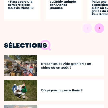
« Passeport », la
au 38Riv, animée
Palu : une
dernière pièce
par Ananda
exposition
d’Alexis Michalik
Brandão
plein air s
grilles du
Paul Robi
SÉLECTIONS
Brocantes et vide-greniers : on
chine où en août ?
Où pique-niquer à Paris ?