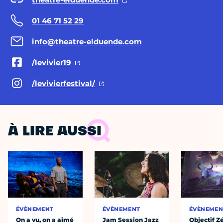
01 46 71 52 29
info@theatre-elduende.com
/levivier19
/levivierfestival/
À LIRE AUSSI
ÉVÈNEMENT
ÉVÈNEMENT
ÉVÈNEMEN
On a vu, on a aimé
Jam Session Jazz
Objectif Z