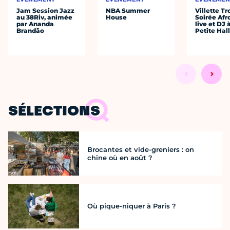
Jam Session Jazz
NBA Summer
Villette Tr
au 38Riv, animée
House
Soirée Afr
par Ananda
live et DJ 
Brandão
Petite Hal
SÉLECTIONS
Brocantes et vide-greniers : on
chine où en août ?
Où pique-niquer à Paris ?