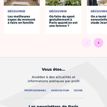
DÉCOUVRIR
DÉCOUVRIR
DÉCOUVRI
Les meilleures
Où faire du sport
On a testé 
expos du moment
gratuitement à
sensoriell
à faire en famille
Paris quand on est
stade Jea
une femme ?
Vous êtes...
Accédez à des actualités et
informations pratiques par profil
PROFESSIONNEL
ASSOCIATION
JEUNE
Les newsletters de Paris