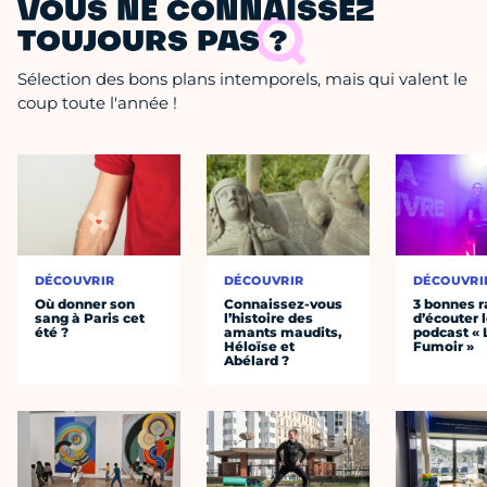
VOUS NE CONNAISSEZ
TOUJOURS PAS ?
Sélection des bons plans intemporels, mais qui valent le
coup toute l'année !
DÉCOUVRIR
DÉCOUVRIR
DÉCOUVRI
Où donner son
Connaissez-vous
3 bonnes r
sang à Paris cet
l’histoire des
d’écouter 
été ?
amants maudits,
podcast « 
Héloïse et
Fumoir »
Abélard ?