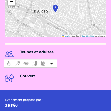
−
Leaflet
|
Map data ©
OpenStreetMap
contributors
Jeunes et adultes
Couvert
Évènement proposé par :
38Riv