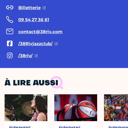
Billetterie
09 54 27 36 61
contact@38riv.com
/38Rivjazzclub/
/38riv/
À LIRE AUSSI
ÉVÈNEMENT
ÉVÈNEMENT
ÉVÈNEMEN