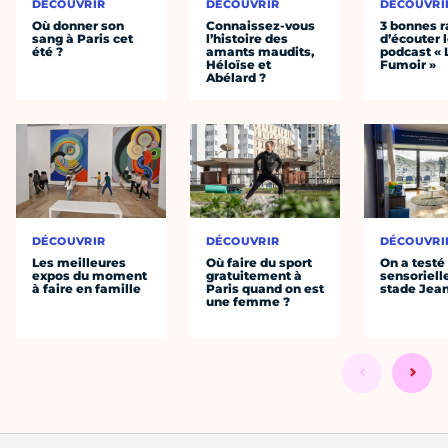
DÉCOUVRIR
DÉCOUVRIR
DÉCOUVRI
Où donner son
Connaissez-vous
3 bonnes r
sang à Paris cet
l’histoire des
d’écouter 
été ?
amants maudits,
podcast « 
Héloïse et
Fumoir »
Abélard ?
DÉCOUVRIR
DÉCOUVRIR
DÉCOUVRI
Les meilleures
Où faire du sport
On a testé 
expos du moment
gratuitement à
sensoriell
à faire en famille
Paris quand on est
stade Jea
une femme ?