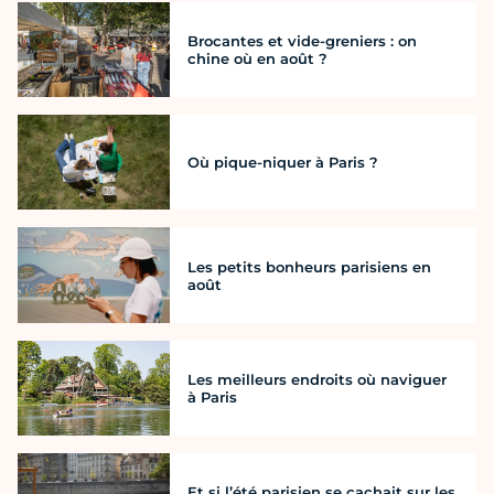
Brocantes et vide-greniers : on
chine où en août ?
Où pique-niquer à Paris ?
Les petits bonheurs parisiens en
août
Les meilleurs endroits où naviguer
à Paris
Et si l’été parisien se cachait sur les