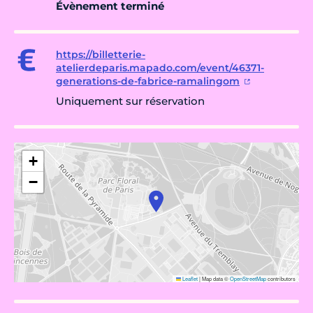
Évènement terminé
https://billetterie-
atelierdeparis.mapado.com/event/46371-
generations-de-fabrice-ramalingom
Uniquement sur réservation
+
−
Leaflet
|
Map data ©
OpenStreetMap
contributors