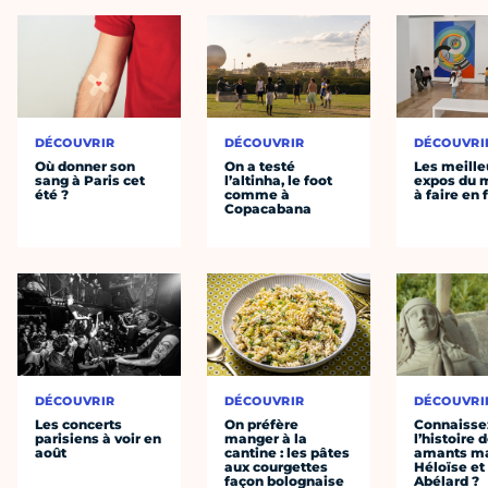
DÉCOUVRIR
DÉCOUVRIR
DÉCOUVRI
Où donner son
On a testé
Les meille
sang à Paris cet
l’altinha, le foot
expos du
été ?
comme à
à faire en 
Copacabana
DÉCOUVRIR
DÉCOUVRIR
DÉCOUVRI
Les concerts
On préfère
Connaisse
parisiens à voir en
manger à la
l’histoire 
août
cantine : les pâtes
amants ma
aux courgettes
Héloïse et
façon bolognaise
Abélard ?