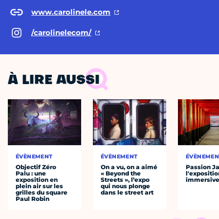
www.carolinele.com
/carolinelecom/
À LIRE AUSSI
ÉVÈNEMENT
ÉVÈNEMENT
ÉVÈNEMEN
Objectif Zéro
On a vu, on a aimé
Passion J
Palu : une
« Beyond the
l'expositio
exposition en
Streets », l’expo
immersiv
plein air sur les
qui nous plonge
grilles du square
dans le street art
Paul Robin