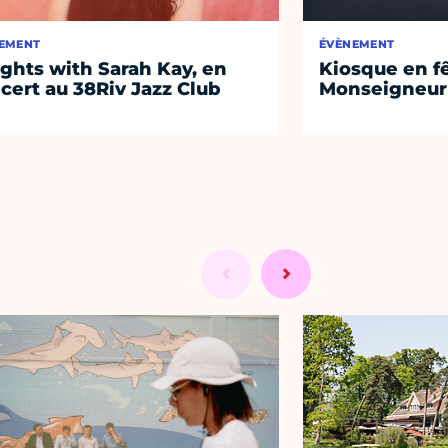
EMENT
ÉVÈNEMENT
ights with Sarah Kay, en
Kiosque en f
cert au 38Riv Jazz Club
Monseigneur 