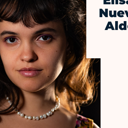
Éli
Nue
Al