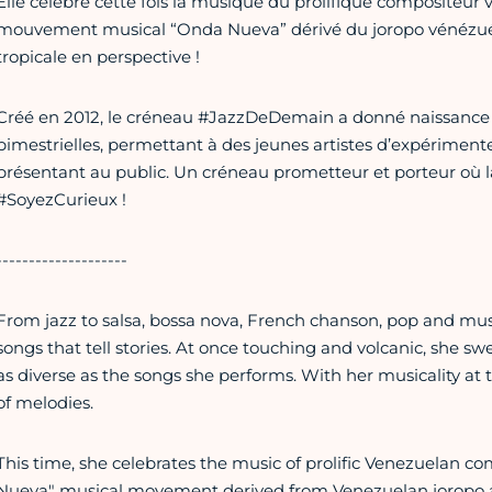
Elle célèbre cette fois la musique du prolifique compositeu
mouvement musical “Onda Nueva” dérivé du joropo vénézuélie
tropicale en perspective !
Créé en 2012, le créneau #JazzDeDemain a donné naissance 
bimestrielles, permettant à des jeunes artistes d’expérimenter
présentant au public. Un créneau prometteur et porteur où la 
#SoyezCurieux !
--------------------
From jazz to salsa, bossa nova, French chanson, pop and musi
songs that tell stories. At once touching and volcanic, she s
as diverse as the songs she performs. With her musicality at the 
of melodies.
This time, she celebrates the music of prolific Venezuelan 
Nueva" musical movement derived from Venezuelan joropo and