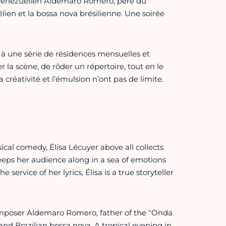
r vénézuélien Aldemaro Romero, père du
n et la bossa nova brésilienne. Une soirée
à une série de résidences mensuelles et
 la scène, de rôder un répertoire, tout en le
créativité et l’émulsion n’ont pas de limite.
cal comedy, Élisa Lécuyer above all collects
weeps her audience along in a sea of emotions
service of her lyrics, Élisa is a true storyteller
composer Aldemaro Romero, father of the "Onda
 Brazilian bossa nova. A tropical evening in