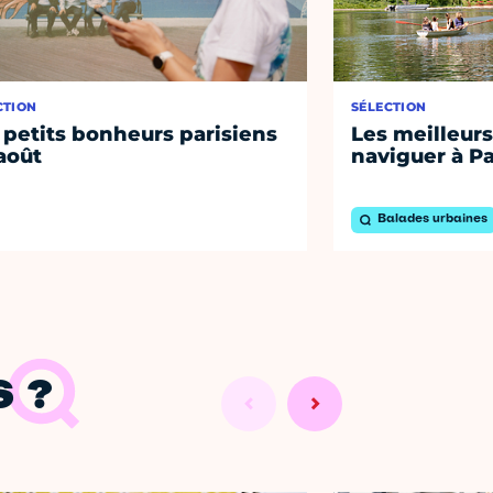
CTION
SÉLECTION
 petits bonheurs parisiens
Les meilleurs
août
naviguer à Pa
Balades urbaines
 ?