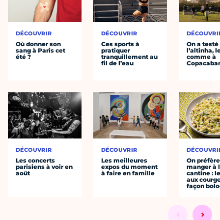
DÉCOUVRIR
DÉCOUVRIR
DÉCOUVRI
Où donner son
Ces sports à
On a testé
sang à Paris cet
pratiquer
l’altinha, l
été ?
tranquillement au
comme à
fil de l’eau
Copacaba
DÉCOUVRIR
DÉCOUVRIR
DÉCOUVRI
Les concerts
Les meilleures
On préfèr
parisiens à voir en
expos du moment
manger à 
août
à faire en famille
cantine : l
aux courge
façon bol