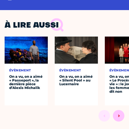
À LIRE AUSSI
ÉVÈNEMENT
ÉVÈNEMENT
ÉVÈNEMEN
On a vu, on a aimé
On a vu, on a aimé
On a vu, o
« Passeport », la
« Silent Pool » au
« Le Procè
dernière pièce
Lucernaire
vie » : le j
d’Alexis Michalik
les femme
dit non