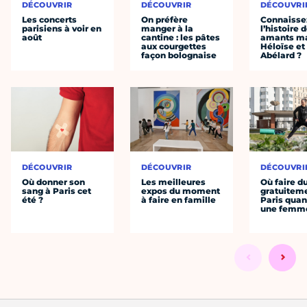
DÉCOUVRIR
DÉCOUVRIR
DÉCOUVRI
Les concerts
On préfère
Connaisse
parisiens à voir en
manger à la
l’histoire 
août
cantine : les pâtes
amants ma
aux courgettes
Héloïse et
façon bolognaise
Abélard ?
DÉCOUVRIR
DÉCOUVRIR
DÉCOUVRI
Où donner son
Les meilleures
Où faire d
sang à Paris cet
expos du moment
gratuitem
été ?
à faire en famille
Paris quan
une femm