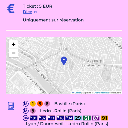
Ticket : 5 EUR
Dice
Uniquement sur réservation
+
−
Leaflet
|
Map data ©
OpenStreetMap
contributors
Bastille (Paris)
Ledru-Rollin (Paris)
Lyon / Daumesnil - Ledru Rollin (Paris)