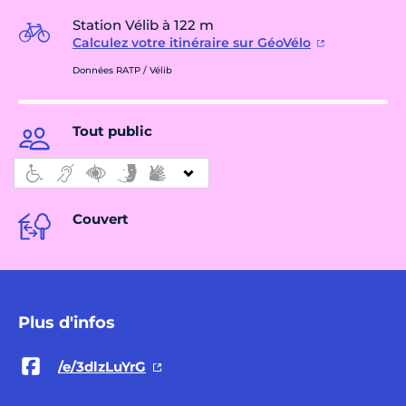
Station Vélib à 122 m
Calculez votre itinéraire sur GéoVélo
Données RATP / Vélib
Tout public
Couvert
Plus d'infos
/e/3dlzLuYrG