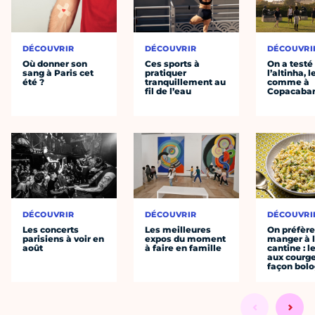
DÉCOUVRIR
DÉCOUVRIR
DÉCOUVRI
Où donner son
Ces sports à
On a testé
sang à Paris cet
pratiquer
l’altinha, l
été ?
tranquillement au
comme à
fil de l’eau
Copacaba
DÉCOUVRIR
DÉCOUVRIR
DÉCOUVRI
Les concerts
Les meilleures
On préfèr
parisiens à voir en
expos du moment
manger à 
août
à faire en famille
cantine : l
aux courge
façon bol