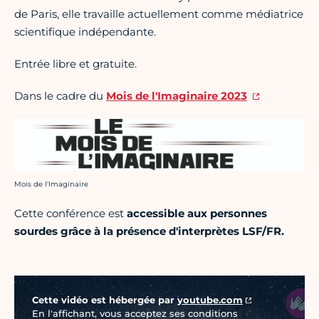
de Paris, elle travaille actuellement comme médiatrice
scientifique indépendante.
Entrée libre et gratuite.
Dans le cadre du
Mois de l'Imaginaire 2023
Crédit photo :
Mois de l'Imaginaire
Cette conférence est
accessible aux personnes
sourdes grâce à la présence d'interprètes LSF/FR.
Vidéo Youtube
Cette vidéo est hébergée par
youtube.com
En l'affichant, vous acceptez ses conditions