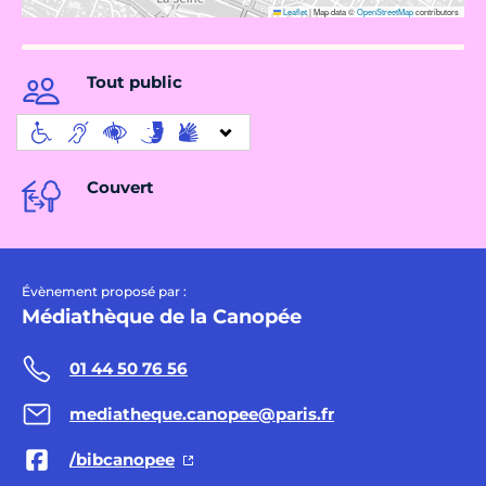
Leaflet
|
Map data ©
OpenStreetMap
contributors
Tout public
Couvert
Évènement proposé par :
Médiathèque de la Canopée
01 44 50 76 56
mediatheque.canopee@paris.fr
/bibcanopee