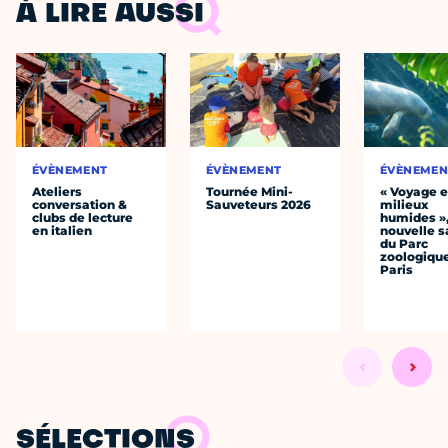
À LIRE AUSSI
ÉVÈNEMENT
ÉVÈNEMENT
ÉVÈNEMEN
Ateliers
Tournée Mini-
« Voyage 
conversation &
Sauveteurs 2026
milieux
clubs de lecture
humides »,
en italien
nouvelle s
du Parc
zoologiqu
Paris
SÉLECTIONS