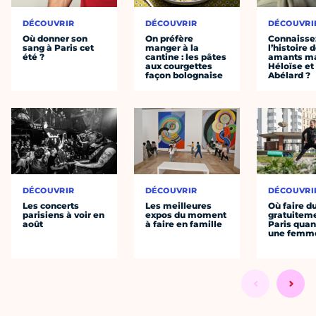
DÉCOUVRIR
DÉCOUVRIR
DÉCOUVRI
Où donner son
On préfère
Connaisse
sang à Paris cet
manger à la
l’histoire 
été ?
cantine : les pâtes
amants ma
aux courgettes
Héloïse et
façon bolognaise
Abélard ?
DÉCOUVRIR
DÉCOUVRIR
DÉCOUVRI
Les concerts
Les meilleures
Où faire d
parisiens à voir en
expos du moment
gratuitem
août
à faire en famille
Paris quan
une femm