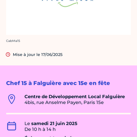
Crédit photo :
CabMa15
Mise à jour le 17/06/2025
Chef 15 à Falguière avec 15e en fête
Centre de Développement Local Falguière
4bis, rue Anselme Payen, Paris 15e
Le
samedi 21 juin 2025
De 10 h à 14 h