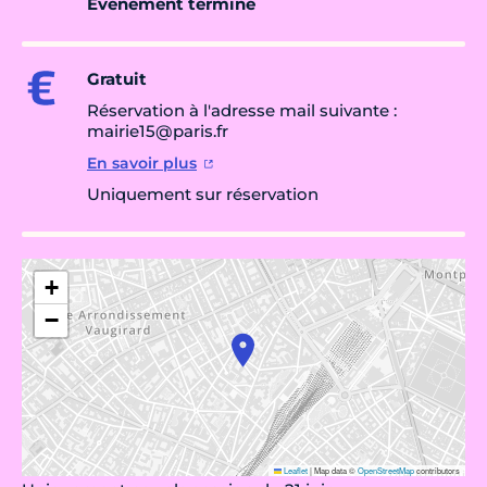
Évènement terminé
Gratuit
Réservation à l'adresse mail suivante :
mairie15@paris.fr
En savoir plus
Uniquement sur réservation
+
−
Leaflet
|
Map data ©
OpenStreetMap
contributors