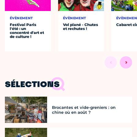
ÉVÈNEMENT
ÉVÈNEMENT
ÉVÈNEMEN
Festival Paris
Vol plané - Chutes
Cabaret ci
l'été : un
et rechutes !
concentré d'art et
de culture !
SÉLECTIONS
Brocantes et vide-greniers : on
chine où en août ?