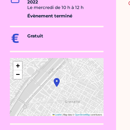
2022
Le mercredi de 10 h à 12 h
Évènement terminé
Gratuit
+
−
Leaflet
|
Map data ©
OpenStreetMap
contributors