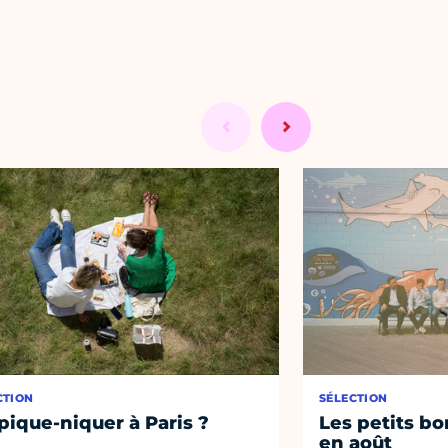
CTION
SÉLECTION
pique-niquer à Paris ?
Les petits bo
en août