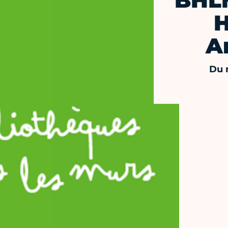
BHLM
H
A
Du 