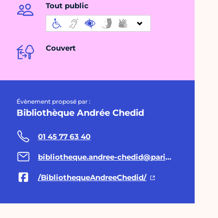
Tout public
Couvert
Évènement proposé par :
Bibliothèque Andrée Chedid
01 45 77 63 40
bibliotheque.andree-chedid@paris.fr
/BibliothequeAndreeChedid/