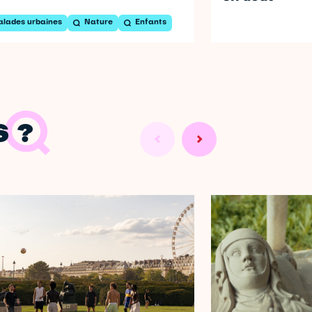
alades urbaines
Nature
Enfants
 ?