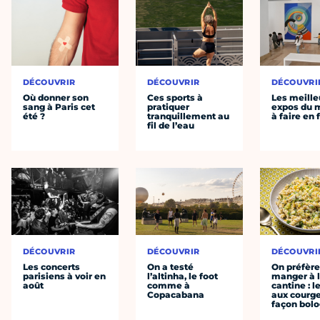
DÉCOUVRIR
DÉCOUVRIR
DÉCOUVRI
Où donner son
Ces sports à
Les meille
sang à Paris cet
pratiquer
expos du
été ?
tranquillement au
à faire en 
fil de l’eau
DÉCOUVRIR
DÉCOUVRIR
DÉCOUVRI
Les concerts
On a testé
On préfèr
parisiens à voir en
l’altinha, le foot
manger à 
août
comme à
cantine : l
Copacabana
aux courge
façon bol