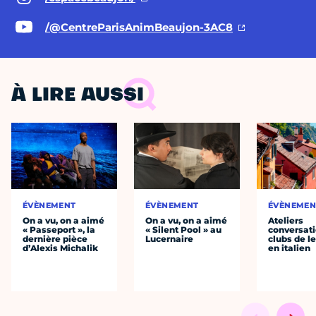
/@CentreParisAnimBeaujon-3AC8
À LIRE AUSSI
ÉVÈNEMENT
ÉVÈNEMENT
ÉVÈNEMEN
On a vu, on a aimé
On a vu, on a aimé
Ateliers
« Passeport », la
« Silent Pool » au
conversati
dernière pièce
Lucernaire
clubs de l
d’Alexis Michalik
en italien