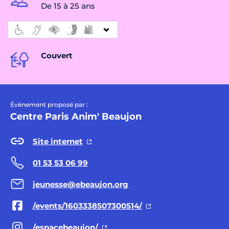
De 15 à 25 ans
Couvert
Évènement proposé par :
Centre Paris Anim' Beaujon
Site internet
01 53 53 06 99
jeunesse@ebeaujon.org
/events/1603338507300514/
/espacebeaujon/