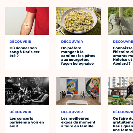
DÉCOUVRIR
DÉCOUVRIR
DÉCOUVRI
Où donner son
On préfère
Connaisse
sang à Paris cet
manger à la
l’histoire 
été ?
cantine : les pâtes
amants ma
aux courgettes
Héloïse et
façon bolognaise
Abélard ?
DÉCOUVRIR
DÉCOUVRIR
DÉCOUVRI
Les concerts
Les meilleures
Où faire d
parisiens à voir en
expos du moment
gratuitem
août
à faire en famille
Paris quan
une femm