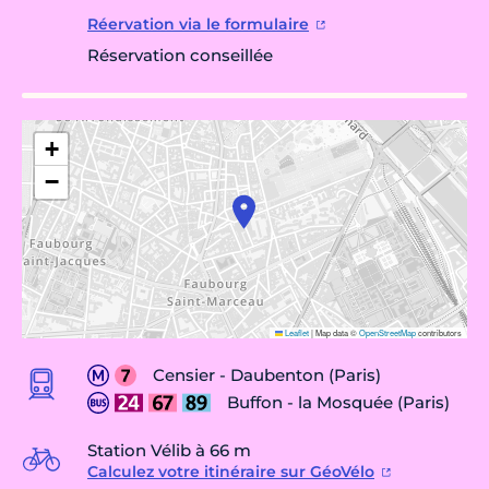
Réervation via le formulaire
Réservation conseillée
+
−
Leaflet
|
Map data ©
OpenStreetMap
contributors
Censier - Daubenton (Paris)
Buffon - la Mosquée (Paris)
Station Vélib à 66 m
Calculez votre itinéraire sur GéoVélo