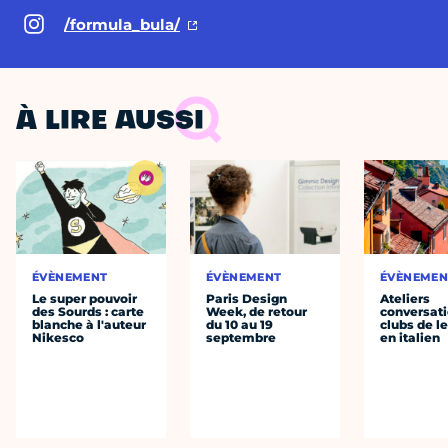
/formula_bula/
À LIRE AUSSI
ÉVÈNEMENT
ÉVÈNEMENT
ÉVÈNEMEN
Le super pouvoir
Paris Design
Ateliers
des Sourds : carte
Week, de retour
conversati
blanche à l'auteur
du 10 au 19
clubs de l
Nikesco
septembre
en italien