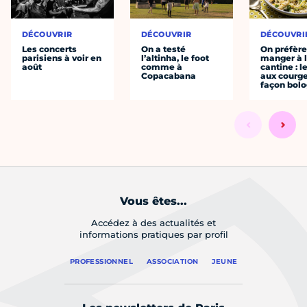
DÉCOUVRIR
DÉCOUVRIR
DÉCOUVRI
Les concerts
On a testé
On préfèr
parisiens à voir en
l’altinha, le foot
manger à 
août
comme à
cantine : l
Copacabana
aux courge
façon bol
Vous êtes...
Accédez à des actualités et
informations pratiques par profil
PROFESSIONNEL
ASSOCIATION
JEUNE