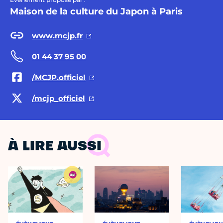
Maison de la culture du Japon à Paris
www.mcjp.fr
01 44 37 95 00
/MCJP.officiel
/mcjp_officiel
À LIRE AUSSI