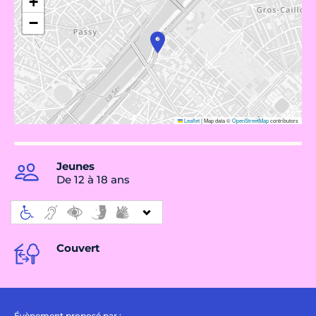
+
−
Leaflet
|
Map data ©
OpenStreetMap
contributors
Jeunes
De 12 à 18 ans
Couvert
Évènement proposé par :