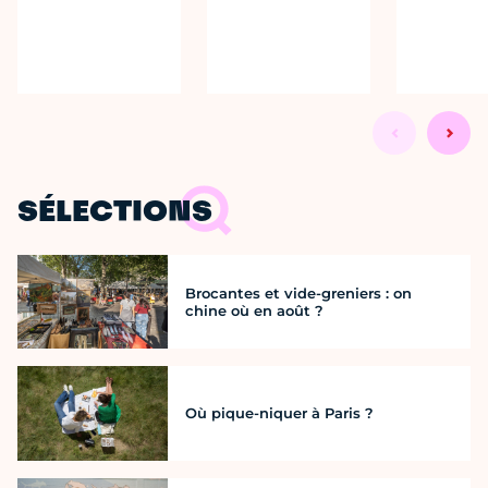
SÉLECTIONS
Brocantes et vide-greniers : on
chine où en août ?
Où pique-niquer à Paris ?