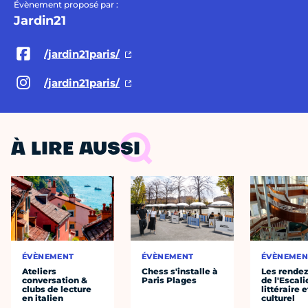
Évènement proposé par :
Jardin21
/jardin21paris/
/jardin21paris/
À LIRE AUSSI
ÉVÈNEMENT
ÉVÈNEMENT
ÉVÈNEMEN
Ateliers
Chess s'installe à
Les rende
conversation &
Paris Plages
de l'Escali
clubs de lecture
littéraire e
en italien
culturel