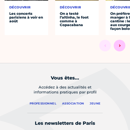
DÉCOUVRIR
DÉCOUVRIR
DÉCOUVRI
Les concerts
On a testé
On préfèr
parisiens à voir en
l’altinha, le foot
manger à 
août
comme à
cantine : l
Copacabana
aux courge
façon bol
Vous êtes...
Accédez à des actualités et
informations pratiques par profil
PROFESSIONNEL
ASSOCIATION
JEUNE
Les newsletters de Paris