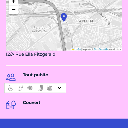
+
−
Leaflet
|
Map data ©
OpenStreetMap
contributors
12/A Rue Ella Fitzgerald
Tout public
Couvert