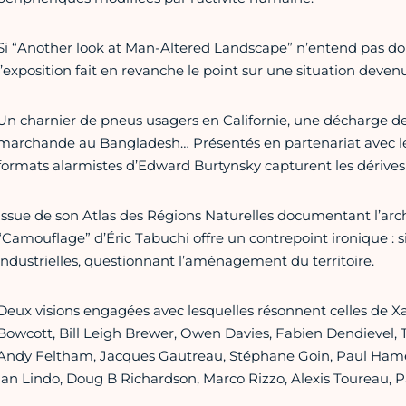
Si “Another look at Man-Altered Landscape” n’entend pas donne
l’exposition fait en revanche le point sur une situation devenu
Un charnier de pneus usagers en Californie, une décharge de 
marchande au Bangladesh… Présentés en partenariat avec le
formats alarmistes d’Edward Burtynsky capturent les dérives
Issue de son Atlas des Régions Naturelles documentant l’archi
“Camouflage” d’Éric Tabuchi offre un contrepoint ironique : 
industrielles, questionnant l’aménagement du territoire.
Deux visions engagées avec lesquelles résonnent celles de X
Bowcott, Bill Leigh Brewer, Owen Davies, Fabien Dendievel,
Andy Feltham, Jacques Gautreau, Stéphane Goin, Paul Hameli
Ian Lindo, Doug B Richardson, Marco Rizzo, Alexis Toureau, 