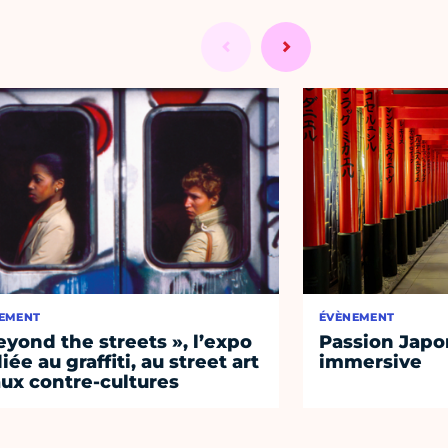
EMENT
ÉVÈNEMENT
eyond the streets », l’expo
Passion Japon
iée au graffiti, au street art
immersive
aux contre-cultures