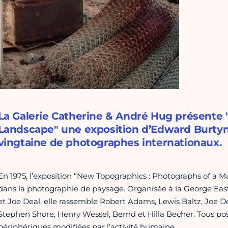
La Galerie Catherine & André Hug présente 
Landscape" une exposition d’Edward Burtyns
vingtaine de photographes internationaux.
En 1975, l’exposition “New Topographics : Photographs of a
dans la photographie de paysage. Organisée à la George Ea
et Joe Deal, elle rassemble Robert Adams, Lewis Baltz, Joe De
Stephen Shore, Henry Wessel, Bernd et Hilla Becher. Tous pos
périphériques modifiées par l’activité humaine.