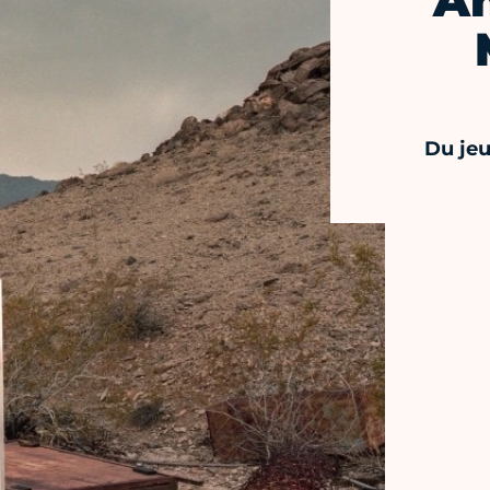
An
Du je