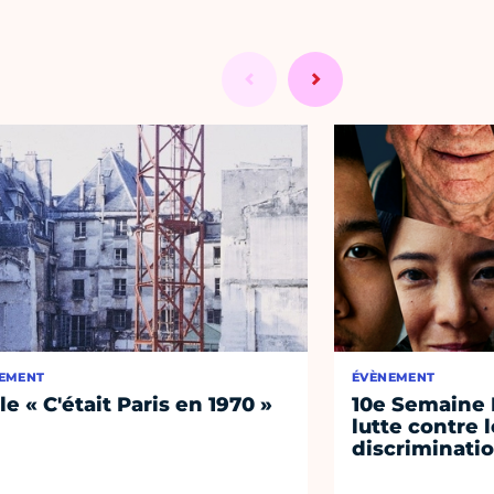
EMENT
ÉVÈNEMENT
le « C'était Paris en 1970 »
10e Semaine 
lutte contre 
discriminati