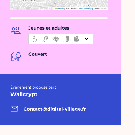
Leaflet
|
Map data ©
OpenStreetMap
contributors
Jeunes et adultes
Couvert
Évènement proposé par :
Wallcrypt
Contact@digital-village.fr