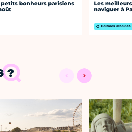
 petits bonheurs parisiens
Les meilleurs
août
naviguer à Pa
Balades urbaines
 ?