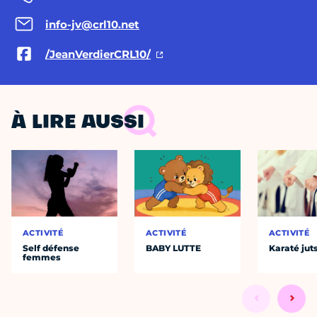
info-jv@crl10.net
/JeanVerdierCRL10/
À LIRE AUSSI
ACTIVITÉ
ACTIVITÉ
ACTIVITÉ
Self défense
BABY LUTTE
Karaté jut
femmes