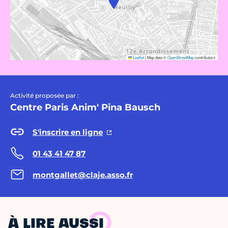
Leaflet
|
Map data ©
OpenStreetMap
contributors
Activité proposée par :
Centre Paris Anim' Pina Bausch
S'inscrire en ligne
01 43 41 47 87
montgallet@claje.asso.fr
À LIRE AUSSI